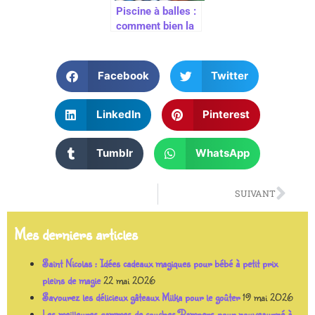
Piscine à balles :
comment bien la
nettoyer?
Facebook
Twitter
LinkedIn
Pinterest
Tumblr
WhatsApp
SUIVANT
Mes derniers articles
Saint Nicolas : Idées cadeaux magiques pour bébé à petit prix
pleins de magie
22 mai 2026
Savourez les délicieux gâteaux Milka pour le goûter
19 mai 2026
Les meilleures gammes de couches Pampers pour nouveau-né à