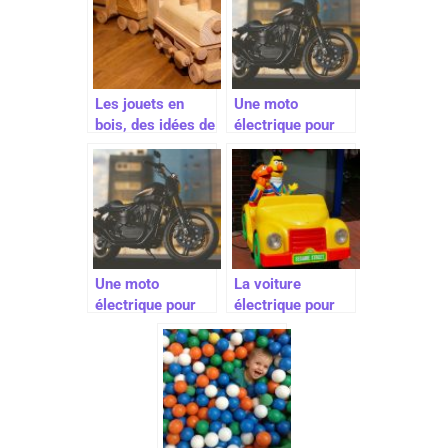
Les jouets en
Une moto
bois, des idées de
électrique pour
cadeaux
votre futur rider
novatrices
Une moto
La voiture
électrique pour
électrique pour
votre futur rider
enfant : la
garantie de
beaucoup de
plaisirs pour un
enfant